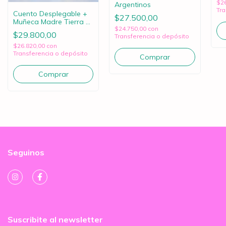
$2
Argentinos
Tra
Cuento Desplegable +
$27.500,00
Muñeca Madre Tierra +
$24.750,00
con
Eco Mochila
$29.800,00
Transferencia o depósito
$26.820,00
con
Transferencia o depósito
Seguinos
Suscribite al newsletter