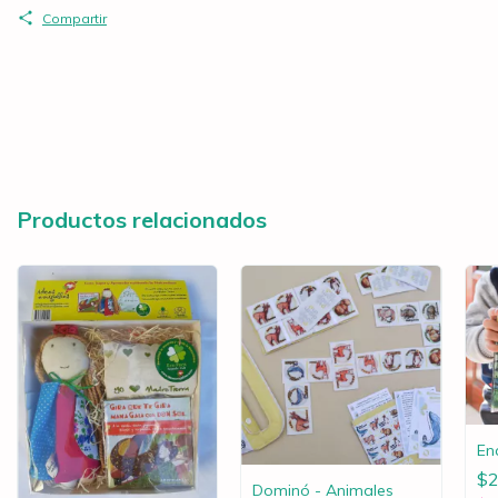
Compartir
Productos relacionados
En
$2
Dominó - Animales