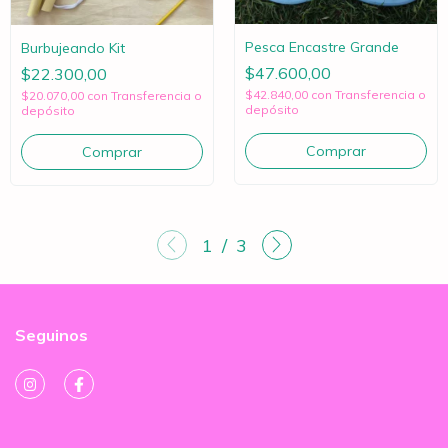
Pesca Encastre Grande
Burbujeando Kit
$47.600,00
$22.300,00
$42.840,00
con
Transferencia o
$20.070,00
con
Transferencia o
depósito
depósito
1
/
3
Seguinos