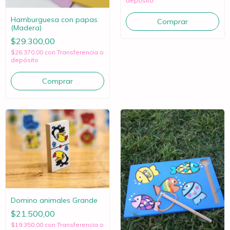
depósito
Hamburguesa con papas
(Madera)
$29.300,00
$26.370,00
con
Transferencia o
depósito
Domino animales Grande
$21.500,00
$19.350,00
con
Transferencia o