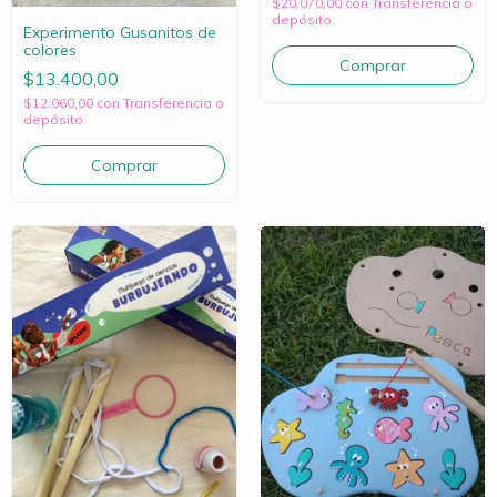
$20.070,00
con
Transferencia o
depósito
Experimento Gusanitos de
colores
$13.400,00
$12.060,00
con
Transferencia o
depósito