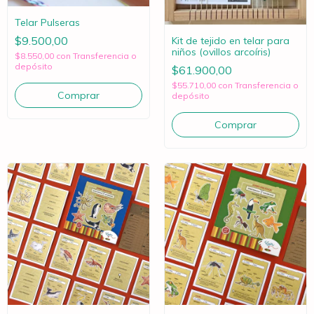
Telar Pulseras
$9.500,00
Kit de tejido en telar para
niños (ovillos arcoíris)
$8.550,00
con
Transferencia o
depósito
$61.900,00
$55.710,00
con
Transferencia o
depósito