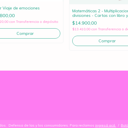
r Viaje de emociones
Matemáticas 2 - Multiplicacio
.800,00
divisiones - Cartas con libro y
marcador
20,00
con
Transferencia o depósito
$14.900,00
$13.410,00
con
Transferencia o d
dos.
Defensa de las y los consumidores. Para reclamos
ingresá acá.
/
Bot