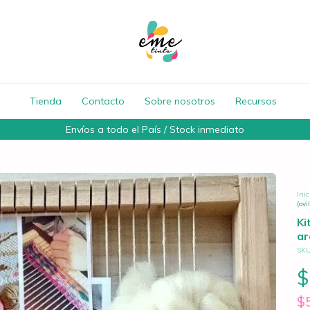
Tienda
Contacto
Sobre nosotros
Recursos
Envíos a todo el País / Stock inmediato
Inic
(ovi
Ki
ar
SK
$
$