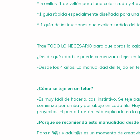
* 5 ovillos. 1 de vellón pura lana color crudo y 4 
*1 guìa ràpida especialmente diseñada para una
* 1 guìa de instrucciones que explica: urdido del t
Trae TODO LO NECESARIO para que abras la caja
¿Desde què edad se puede comenzar a tejer en te
-Desde los 4 años. La manualidad del tejido en te
¿Cómo se teje en un telar?
-Es muy fácil de hacerlo, casi instintivo. Se teje
comienzo por arriba y por abajo en cada fila. Hay d
proyectos. El punto tafetàn està explicado en la 
¿Porqué se recomienda esta manualidad desde la
Para niñ@s y adult@s es un momento de creativid