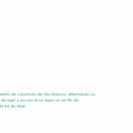
queleto de columnas de hilo blanco), alternando su
e tejer y ya con èl se tejen un sin fin de
 kit de telar.