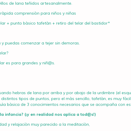
ovillos de lana teñidos artesanalmente.
 ràpida comprensiòn para niños y niñas
elar + punto bàsico tafetàn + retiro del telar del bastidor*
 y puedas comenzar a tejer sin demoras.
lar?
lar es para grandes y niñ@s.
 pasando hebras de lana por arriba y por abajo de la urdimbre (el es
istintos tipos de puntos, pero el màs sencillo, tafetàn, es muy fàcil d
guìa bàsica de 3 conocimientos necesarios que se acompaña con este
 infancia? (¡y en realidad nos aplica a tod@s!)
ad y relajaciòn muy parecido a la meditaciòn,