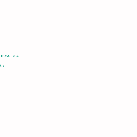
 mesa, etc
o...