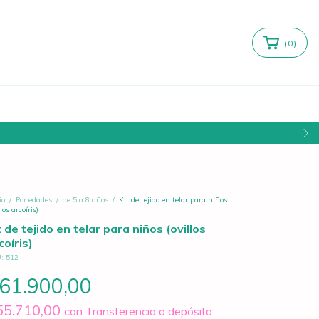
(
0
)
io
/
Por edades
/
de 5 a 8 años
/
Kit de tejido en telar para niños
llos arcoíris)
t de tejido en telar para niños (ovillos
coíris)
U:
512
61.900,00
55.710,00
con
Transferencia o depósito